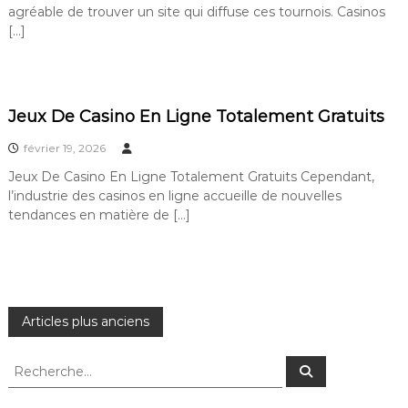
agréable de trouver un site qui diffuse ces tournois. Casinos
[…]
Jeux De Casino En Ligne Totalement Gratuits
février 19, 2026
Jeux De Casino En Ligne Totalement Gratuits Cependant,
l’industrie des casinos en ligne accueille de nouvelles
tendances en matière de […]
N
Articles plus anciens
a
R
R
e
e
c
c
h