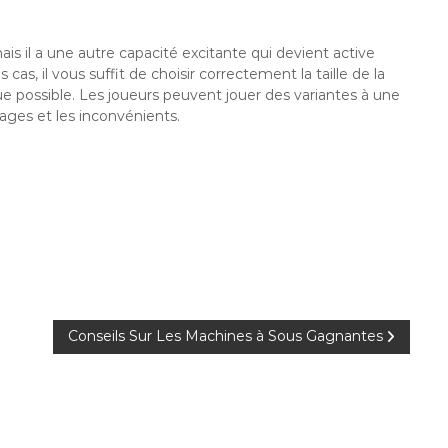
ais il a une autre capacité excitante qui devient active
cas, il vous suffit de choisir correctement la taille de la
ue possible. Les joueurs peuvent jouer des variantes à une
ages et les inconvénients.
Conseils Sur Les Machines à Sous Gagnantes