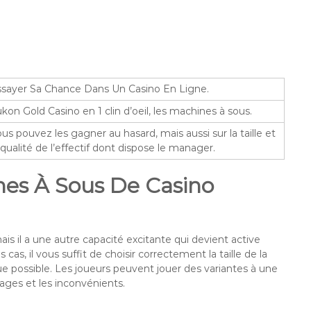
ssayer Sa Chance Dans Un Casino En Ligne.
kon Gold Casino en 1 clin d’oeil, les machines à sous.
us pouvez les gagner au hasard, mais aussi sur la taille et
 qualité de l’effectif dont dispose le manager.
nes À Sous De Casino
ais il a une autre capacité excitante qui devient active
cas, il vous suffit de choisir correctement la taille de la
ue possible. Les joueurs peuvent jouer des variantes à une
ages et les inconvénients.