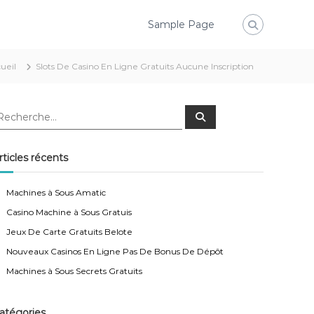
Sample Page
ueil
Slots De Casino En Ligne Gratuits Aucune Inscription
R
e
c
h
e
rticles récents
r
c
h
e
Machines à Sous Amatic
r
Casino Machine à Sous Gratuis
Jeux De Carte Gratuits Belote
Nouveaux Casinos En Ligne Pas De Bonus De Dépôt
Machines à Sous Secrets Gratuits
atégories