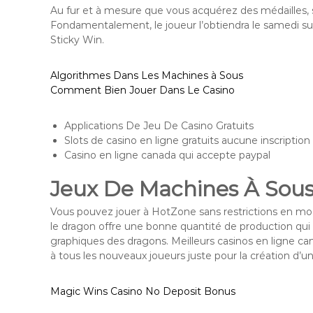
Au fur et à mesure que vous acquérez des médailles, si
Fondamentalement, le joueur l’obtiendra le samedi sui
Sticky Win.
Algorithmes Dans Les Machines à Sous
Comment Bien Jouer Dans Le Casino
Applications De Jeu De Casino Gratuits
Slots de casino en ligne gratuits aucune inscription
Casino en ligne canada qui accepte paypal
Jeux De Machines À Sous
Vous pouvez jouer à HotZone sans restrictions en mo
le dragon offre une bonne quantité de production qui v
graphiques des dragons. Meilleurs casinos en ligne 
à tous les nouveaux joueurs juste pour la création d
Magic Wins Casino No Deposit Bonus